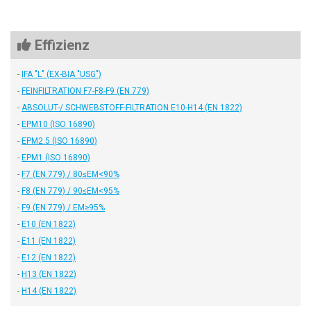
Effizienz
-
IFA "L" (EX-BIA "USG")
-
FEINFILTRATION F7-F8-F9 (EN 779)
-
ABSOLUT-/ SCHWEBSTOFF-FILTRATION E10-H14 (EN 1822)
-
EPM10 (ISO 16890)
-
EPM2.5 (ISO 16890)
-
EPM1 (ISO 16890)
-
F7 (EN 779) / 80≤EM<90%
-
F8 (EN 779) / 90≤EM<95%
-
F9 (EN 779) / EM≥95%
-
E10 (EN 1822)
-
E11 (EN 1822)
-
E12 (EN 1822)
-
H13 (EN 1822)
-
H14 (EN 1822)