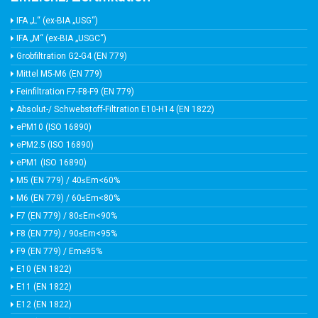
IFA „L“ (ex-BIA „USG“)
IFA „M“ (ex-BIA „USGC“)
Grobfiltration G2-G4 (EN 779)
Mittel M5-M6 (EN 779)
Feinfiltration F7-F8-F9 (EN 779)
Absolut-/ Schwebstoff-Filtration E10-H14 (EN 1822)
ePM10 (ISO 16890)
ePM2.5 (ISO 16890)
ePM1 (ISO 16890)
M5 (EN 779) / 40≤Em<60%
M6 (EN 779) / 60≤Em<80%
F7 (EN 779) / 80≤Em<90%
F8 (EN 779) / 90≤Em<95%
F9 (EN 779) / Em≥95%
E10 (EN 1822)
E11 (EN 1822)
E12 (EN 1822)