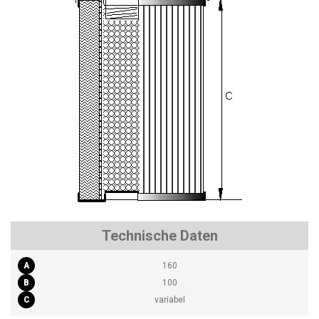
Technische Daten
A
160
B
100
C
variabel