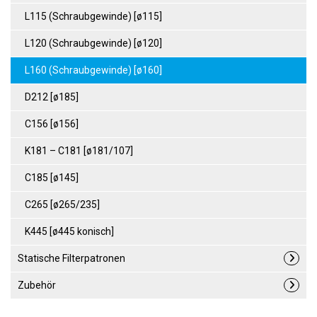
L115 (Schraubgewinde) [ø115]
L120 (Schraubgewinde) [ø120]
L160 (Schraubgewinde) [ø160]
D212 [ø185]
C156 [ø156]
K181 – C181 [ø181/107]
C185 [ø145]
C265 [ø265/235]
K445 [ø445 konisch]
Statische Filterpatronen
Zubehör