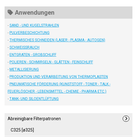
Anwendungen
-
SAND - UND KUGELSTRAHLEN
-
PULVERBESCHICHTUNG
-
THERMISCHES SCHNEIDEN (LASER - PLASMA - AUTOGEN)
-
SCHWEISSRAUCH
-
ENTGRATEN - GROBSCHLIFF
-
POLIEREN - SCHMIRGELN - GLÄTTEN - FEINSCHLIFF
-
METALLISIERUNG
-
PRODUKTION UND VERARBEITUNG VON THERMOPLASTEN
-
PNEUMATISCHE FÖRDERUNG (KUNSTSTOFF - TONER - TALK -
FEUERLÖSCHER - LEBENSMITTEL - CHEMIE - PHARMA ETC.)
-
TANK- UND SILOENTLÜFTUNG
Abreinigbare Filterpatronen
C325 [ø325]